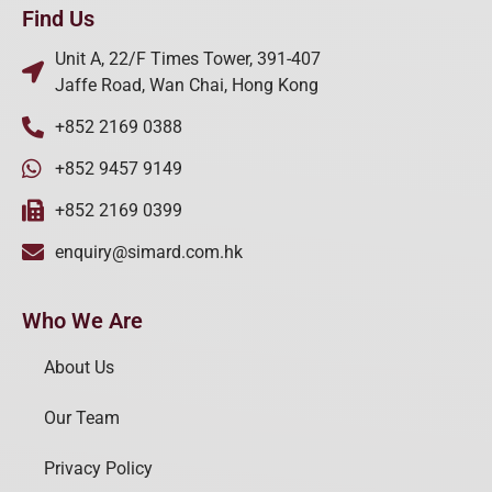
Find Us
Unit A, 22/F Times Tower, 391-407
Jaffe Road, Wan Chai, Hong Kong
+852 2169 0388
+852 9457 9149
+852 2169 0399
enquiry@simard.com.hk
Who We Are
About Us
Our Team
Privacy Policy