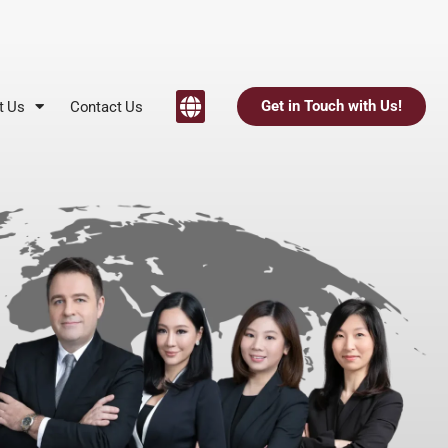
Get in Touch with Us!
t Us
Contact Us
中国
香港