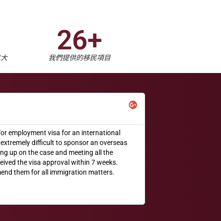
26+
拿大
我們提供的移民項目
Наталья Ким





or employment visa for an international
I recommend Simard & 
s extremely difficult to sponsor an overseas
some parts of my parti
ing up on the case and meeting all the
documents.
eived the visa approval within 7 weeks.
end them for all immigration matters.