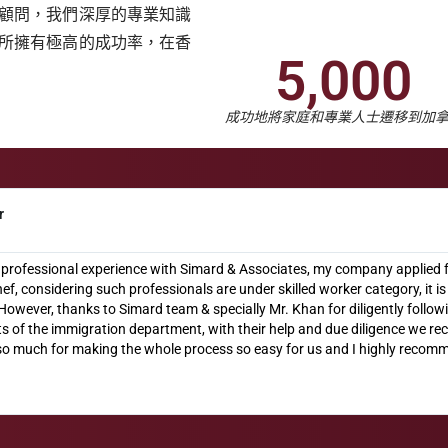
顧問，我們深厚的專業知識
所擁有極高的成功率，在香
5,000
成功地將家庭和專業人士遷移到加
r
y professional experience with Simard & Associates, my company applied f
ef, considering such professionals are under skilled worker category, it i
 However, thanks to Simard team & specially Mr. Khan for diligently follow
s of the immigration department, with their help and due diligence we rec
o much for making the whole process so easy for us and I highly recomm