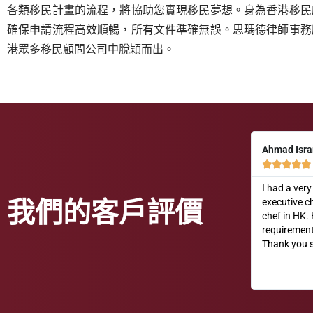
各類移民計畫的流程，將協助您實現移民夢想。身為香港移民
確保申請流程高效順暢，所有文件準確無誤。思瑪德律師事務
港眾多移民顧問公司中脫穎而出。
Ahmad Isra





I had a ver
executive ch
我們的客戶評價
chef in HK.
requirement
Thank you s