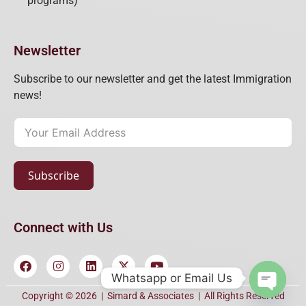
programs)
Newsletter
Subscribe to our newsletter and get the latest Immigration
news!
Subscribe
Connect with Us
Whatsapp or Email Us
Open c
Copyright © 2026 |
Simard & Associates
| All Rights Reserved