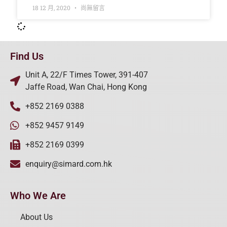
18 12 月, 2020
尚無留言
Find Us
Unit A, 22/F Times Tower, 391-407
Jaffe Road, Wan Chai, Hong Kong
+852 2169 0388
+852 9457 9149
+852 2169 0399
enquiry@simard.com.hk
Who We Are
About Us