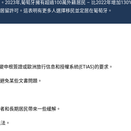
023年,葡萄牙擁有超過100萬外籍居民 – 比2022年增加1
0人獲得居留許可。這表明有更多人選擇移民並定居在葡萄牙。
申根簽證或歐洲旅行信息和授權系統(ETIAS)的要求。
,避免某些文書問題。
資者和長期居民帶來一些緩解。
民法。