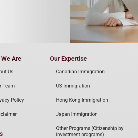
 We Are
Our Expertise
out Us
Canadian Immigration
r Team
US Immigration
ivacy Policy
Hong Kong Immigration
sclaimer
Japan Immigration
Other Programs (Citizenship by
s
investment programs)