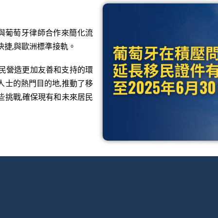
和與葡萄牙律師合作來簡化流
快捷,與歐洲標準接軌。
移民營造更加友善和支持的環
人士的熱門目的地,推動了移
些挑戰,確保現有和未來居民