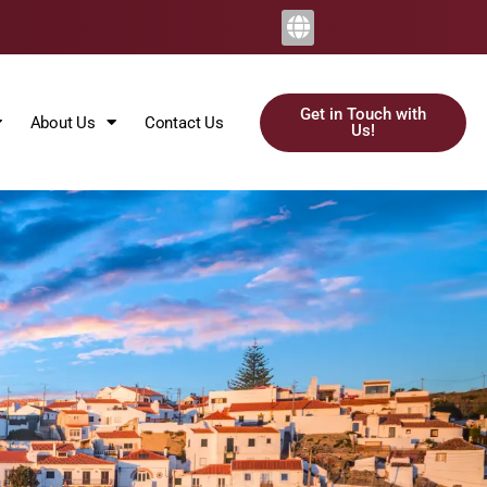
Get in Touch with
About Us
Contact Us
Us!