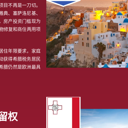
项目不再是一刀切。
雅典、塞萨洛尼基、
，房产投资门槛现为
文物修复和商住两用项
居住年限要求，家庭
动获得希腊税务居民
希腊仍然是欧洲最具
留权