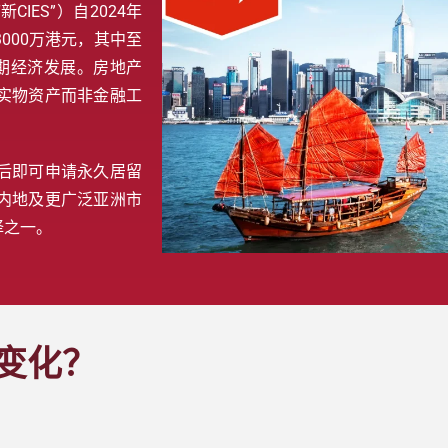
IES”）自2024年
000万港元，其中至
期经济发展。房地产
实物资产而非金融工
后即可申请永久居留
内地及更广泛亚洲市
择之一。
些变化？