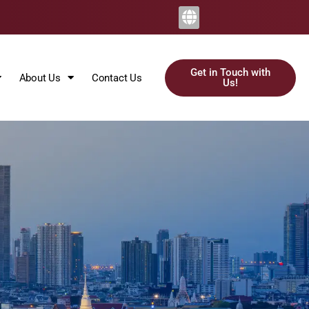
Get in Touch with
About Us
Contact Us
Us!